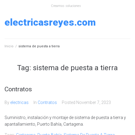
Skip
Creamos soluciones
to
content
electricasreyes.com
Inicio
/
sistema de puesta a tierra
Tag:
sistema de puesta a tierra
Contratos
By
electricas
In
Contratos
Posted
November 7, 2023
Suministro, instalación y montaje de sistema de puesta a tierra y
apantallamiento, Puerto Bahía, Cartagena.