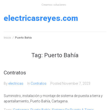
Skip
Creamos soluciones
to
content
electricasreyes.com
Inicio
/
Puerto Bahía
Tag:
Puerto Bahía
Contratos
By
electricas
In
Contratos
Posted
November 7, 2023
Suministro, instalación y montaje de sistema de puesta a tierra y
apantallamiento, Puerto Bahía, Cartagena.