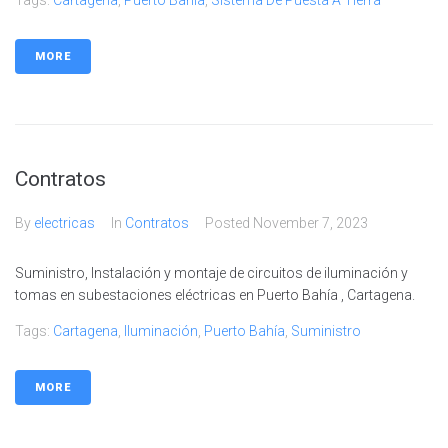
Tags:
Cartagena
,
Puerto Bahía
,
Sistema De Puesta A Tierra
MORE
Contratos
By
electricas
In
Contratos
Posted
November 7, 2023
Suministro, Instalación y montaje de circuitos de iluminación y
tomas en subestaciones eléctricas en Puerto Bahía , Cartagena.
Tags:
Cartagena
,
Iluminación
,
Puerto Bahía
,
Suministro
MORE