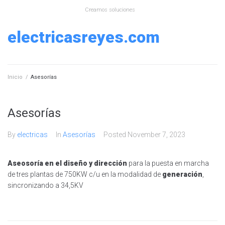
Skip
Creamos soluciones
to
content
electricasreyes.com
Inicio
/
Asesorías
Asesorías
By
electricas
In
Asesorías
Posted
November 7, 2023
Aseosoría en el diseño y dirección
para la puesta en marcha
de tres plantas de 750KW c/u en la modalidad de
generación
,
sincronizando a 34,5KV