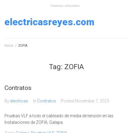
Skip
Creamos soluciones
to
content
electricasreyes.com
Inicio
/
ZOFIA
Tag:
ZOFIA
Contratos
By
electricas
In
Contratos
Posted
November 7, 2023
Pruebas VLF a todo el cableado de media de tensión en las
Instalaciones de ZOFIA, Galapa.