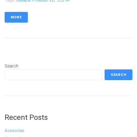
Tags:
Galapa
,
Pruebas VLF
,
ZOFIA
MORE
Search
SEARCH
Recent Posts
Asesorías