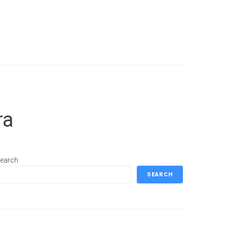
ra
earch
SEARCH