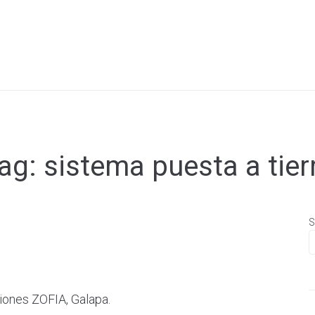
ag:
sistema puesta a tier
S
iones ZOFIA, Galapa.