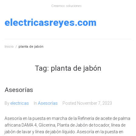
Skip
Creamos soluciones
to
content
electricasreyes.com
Inicio
/
planta de jabón
Tag:
planta de jabón
Asesorías
By
electricas
In
Asesorías
Posted
November 7, 2023
Asesoría en la puesta en marcha de la Refinería de aceite de palma
africana DAMA 4, Glicerina, Planta de Jabón de tocador, línea de
jabón de lavar y línea de jabón líquido. Asesoría en la puesta en