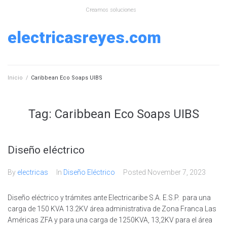
Skip
Creamos soluciones
to
content
electricasreyes.com
Inicio
/
Caribbean Eco Soaps UIBS
Tag:
Caribbean Eco Soaps UIBS
Diseño eléctrico
By
electricas
In
Diseño Eléctrico
Posted
November 7, 2023
Diseño eléctrico y trámites ante Electricaribe S.A. E.S.P. para una
carga de 150 KVA 13.2KV área administrativa de Zona Franca Las
Américas ZFA y para una carga de 1250KVA, 13,2KV para el área